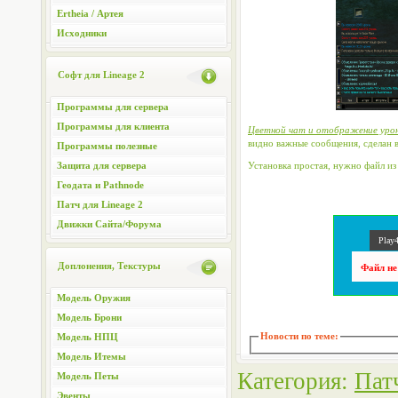
Ertheia / Артея
Исходники
Софт для Lineage 2
Программы для сервера
Программы для клиента
Цветной чат и отображение урона
видно важные сообщения, сделан в
Программы полезные
Защита для сервера
Установка простая, нужно файл из 
Геодата и Pathnode
Патч для Lineage 2
Движки Сайта/Форума
Play4
Доплонения, Текстуры
Файл не
Модель Оружия
Модель Брони
Новости по теме:
Модель НПЦ
Модель Итемы
Категория
:
Патч
Модель Петы
Эвенты