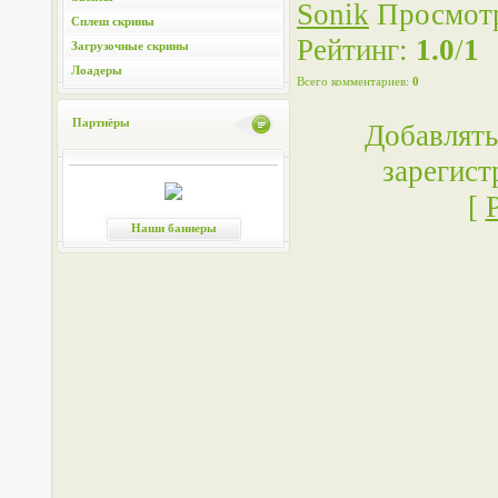
Sonik
Просмот
Сплеш скрины
Рейтинг
:
1.0
/
1
Загрузочные скрины
Лоадеры
Всего комментариев
:
0
Партнёры
Добавлять
зарегист
[
Наши баннеры