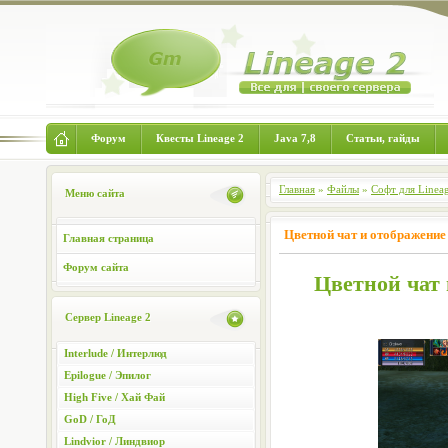
Форум
Квесты Lineage 2
Java 7,8
Статьи, гайды
Главная
»
Файлы
»
Софт для Linea
Меню сайта
Цветной чат и отображение 
Главная страница
Форум сайта
Цветной чат 
Сервер Lineage 2
Interlude / Интерлюд
Epilogue / Эпилог
High Five / Хай Фай
GoD / ГоД
Lindvior / Линдвиор