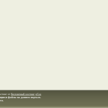
остинг от
Бесплатный хостинг
uCoz
ащиеся файлы на данном портале.
ra.