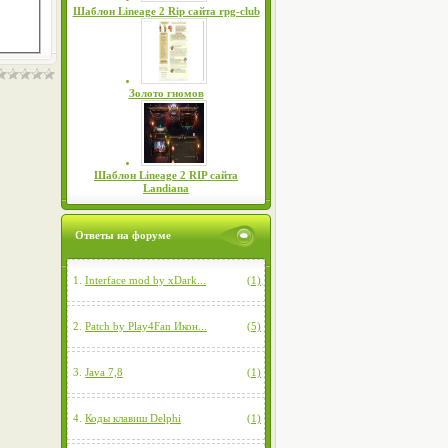
Шаблон Lineage 2 Rip сайта rpg-club
Золото гномов
Шаблон Lineage 2 RIP сайта
Landiana
Ответы на форуме
1.
Interface mod by xDark...
(1)
2.
Patch by Play4Fan Икон...
(5)
3.
Java 7,8
(1)
4.
Коды клавиш Delphi
(1)