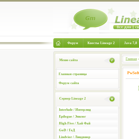
Форум
Квесты Lineage 2
Java 7,8
Главная
Меню сайта
PwSoft
Главная страница
Форум сайта
Сервер Lineage 2
Interlude / Интерлюд
Epilogue / Эпилог
High Five / Хай Фай
GoD / ГоД
Lindvior / Линдвиор