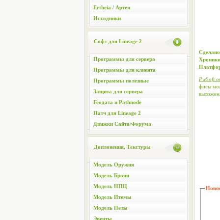
Ertheia / Артея
Исходники
Софт для Lineage 2
Сделано
Программы для сервера
Хроники
Платфо
Программы для клиента
PwSoft о
Программы полезные
фисы мож
Защита для сервера
выложен
Геодата и Pathnode
Патч для Lineage 2
Движки Сайта/Форума
Доплонения, Текстуры
Модель Оружия
Модель Брони
Модель НПЦ
Новос
Модель Итемы
Модель Петы
Эвенты