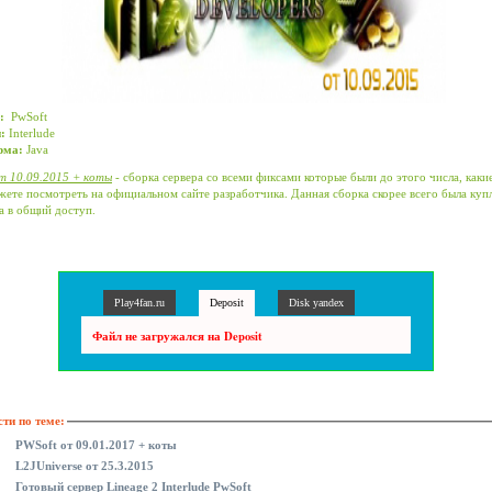
:
PwSoft
:
Interlude
рма:
Java
т 10.09.2015 + коты
- сборка сервера со всеми фиксами которые были до этого числа, каки
ете посмотреть на официальном сайте разработчика. Данная сборка скорее всего была куп
а в общий доступ.
Play4fan.ru
Deposit
Disk yandex
Файл не загружался на Deposit
ти по теме:
PWSoft от 09.01.2017 + коты
L2JUniverse от 25.3.2015
Готовый сервер Lineage 2 Interlude PwSoft