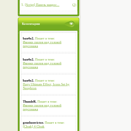
5.
[Script] Панель макрос...
(2)
Коментарии
ban4o2.
Пишет в теме:
Иконки скилов над головой
персонажа
ban4o2.
Пишет в теме:
Иконки скилов над головой
персонажа
ban4o2.
Пишет в теме:
Патч Ultimate Effect, Icons Set by
Neophron
ThundeR.
Пишет в теме:
Иконки скилов над головой
персонажа
genelsonvictor.
Пишет в теме:
[Cloak] 4 Cloak