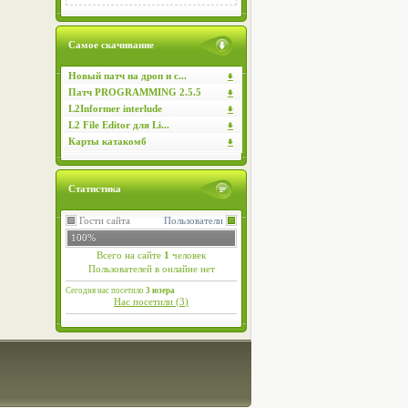
Самое скачивание
Новый патч на дроп и с...
Патч PROGRAMMING 2.5.5
L2Informer interlude
L2 File Editor для Li...
Карты катакомб
Статистика
Гости сайта
Пользователи
100%
Всего на сайте
1
человек
Пользователей в онлайне нет
Сегодня нас посетило
3 юзера
Нас посетили (
3
)