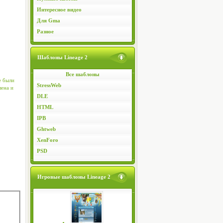
Интересное видео
Для Gma
Разное
Шаблоны Lineage 2
Все шаблоны
е были
StressWeb
лена и
DLE
HTML
IPB
Ghtweb
XenForo
PSD
Игровые шаблоны Lineage 2