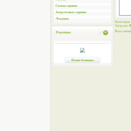
Сплеш скрины
Загрузочные скрины
Лоадеры
Категория
Загрузок
:
0
Всего комм
Партнёры
Наши баннеры