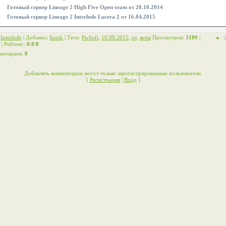
Готовый сервер Lineage 2 High Five Open-team от 20.10.2014
Готовый сервер Lineage 2 Interlude Lucera 2 от 16.04.2015
:
Interlude
|
Добавил
:
Sonik
|
Теги
:
PwSoft
,
10.09.2015
,
от
,
коты
Просмотров
:
3189
|
|
Рейтинг
:
0.0
/
0
ентариев
:
0
Добавлять комментарии могут только зарегистрированные пользователи.
[
Регистрация
|
Вход
]