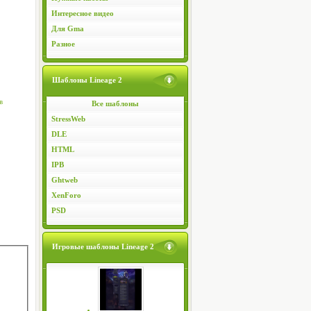
Интересное видео
Для Gma
Разное
Шаблоны Lineage 2
в
Все шаблоны
StressWeb
DLE
HTML
IPB
Ghtweb
XenForo
PSD
Игровые шаблоны Lineage 2