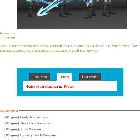
еизвестен
:
Interlude
apon
- оружие выглядит красиво, светлый цвет в оружии имеет белый и голубой цвета. Архи
 десять видов оружие для каждого класса есть свой вид оружия.
Play4fan.ru
Deposit
Disk yandex
Файл не загружался на Deposit
ти по теме:
[Weapon] Evolytion weapons
[Weapon] Titan Fire Waepons
[Weapon] Tauti Weapon
[Weapon] Dynasty Black Weapons