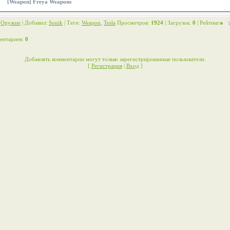
[Weapon] Freya Weapons
:
Оружие
|
Добавил
:
Sonik
|
Теги
:
Weapon
,
Tesla
Просмотров
:
1924
|
Загрузок
:
0
|
Рейтинг
:
ентариев
:
0
Добавлять комментарии могут только зарегистрированные пользователи.
[
Регистрация
|
Вход
]