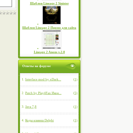
Шаблон Lineage 2 Sinister
Шаблон Lineage 2 Промо для сайта
Lineage 2 Anons v.2.0
Ответы на форуме
1.
Interface mod by xDark...
(1)
2.
Patch by Play4Fan Икон...
(5)
3.
Java 7,8
(1)
4.
Коды клавиш Delphi
(1)