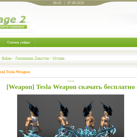
06:45 | 07.08.2026
Статьи, гайды
»
Файлы
»
Доплонения, Текстуры
»
Оружие
on] Tesla Weapon
Скачать
[Weapon] Tesla Weapon скачать бесплатно