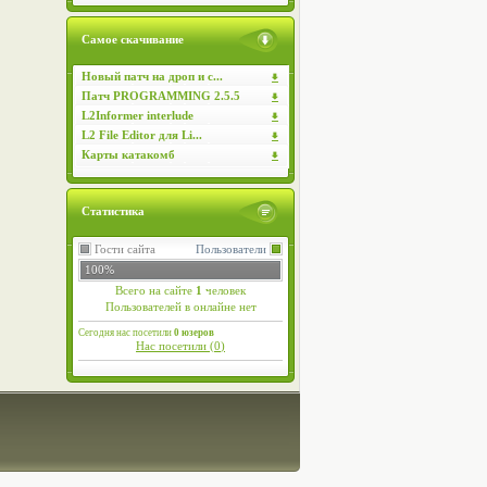
Самое скачивание
Новый патч на дроп и с...
Патч PROGRAMMING 2.5.5
L2Informer interlude
L2 File Editor для Li...
Карты катакомб
Статистика
Гости сайта
Пользователи
100%
Всего на сайте
1
человек
Пользователей в онлайне нет
Сегодня нас посетили
0 юзеров
Нас посетили (
0
)