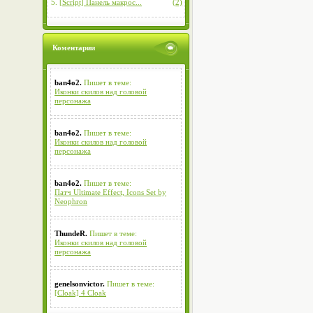
5.
[Script] Панель макрос...
(2)
Коментарии
ban4o2.
Пишет в теме:
Иконки скилов над головой
персонажа
ban4o2.
Пишет в теме:
Иконки скилов над головой
персонажа
ban4o2.
Пишет в теме:
Патч Ultimate Effect, Icons Set by
Neophron
ThundeR.
Пишет в теме:
Иконки скилов над головой
персонажа
genelsonvictor.
Пишет в теме:
[Cloak] 4 Cloak