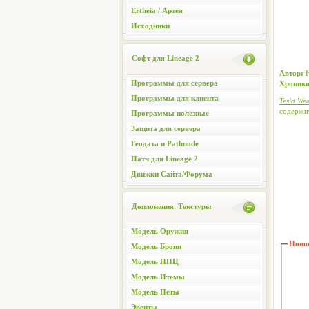
Ertheia / Артея
Исходники
Софт для Lineage 2
Автор:
Н
Программы для сервера
Хроники
Программы для клиента
Tesla We
содержит
Программы полезные
Защита для сервера
Геодата и Pathnode
Патч для Lineage 2
Движки Сайта/Форума
Доплонения, Текстуры
Модель Оружия
Новос
Модель Брони
Модель НПЦ
Модель Итемы
Модель Петы
Эвенты