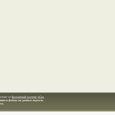
остинг от
Бесплатный хостинг
uCoz
ащиеся файлы на данном портале.
ra.