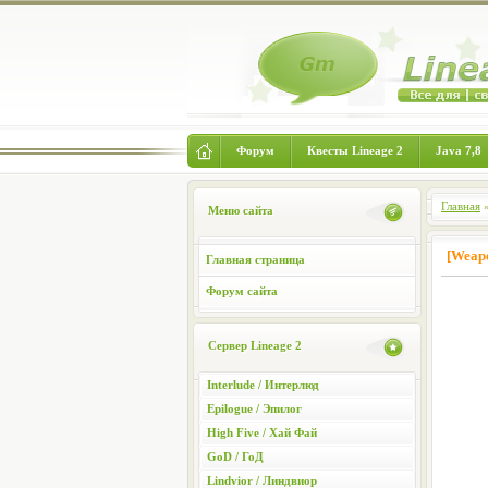
Форум
Квесты Lineage 2
Java 7,8
Главная
Меню сайта
[Weap
Главная страница
Форум сайта
Сервер Lineage 2
Interlude / Интерлюд
Epilogue / Эпилог
High Five / Хай Фай
GoD / ГоД
Lindvior / Линдвиор