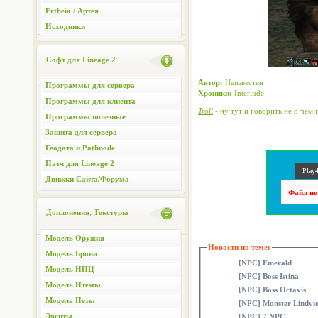
Ertheia / Артея
Исходники
Софт для Lineage 2
Автор:
Неизвестен
Программы для сервера
Хроники:
Interlude
Программы для клиента
Troll
- ну тут и говорить не о чем 
Программы полезные
Защита для сервера
Геодата и Pathnode
Патч для Lineage 2
Play4
Движки Сайта/Форума
Файл не
Доплонения, Текстуры
Модель Оружия
Новости по теме:
Модель Брони
[NPC] Emerald
Модель НПЦ
[NPC] Boss Istina
Модель Итемы
[NPC] Boss Octavis
Модель Петы
[NPC] Monster Lindvi
Эвенты
[NPC] 7 NPC