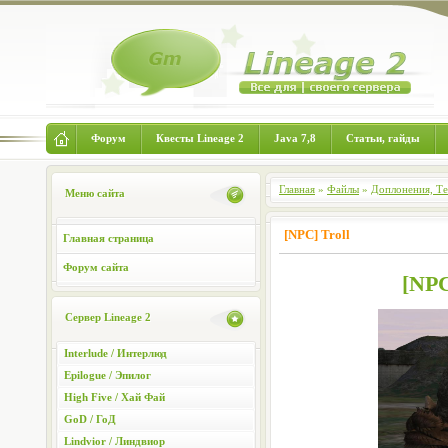
Форум
Квесты Lineage 2
Java 7,8
Статьи, гайды
Главная
»
Файлы
»
Доплонения, Т
Меню сайта
[NPC] Troll
Главная страница
Форум сайта
[NPC
Сервер Lineage 2
Interlude / Интерлюд
Epilogue / Эпилог
High Five / Хай Фай
GoD / ГоД
Lindvior / Линдвиор