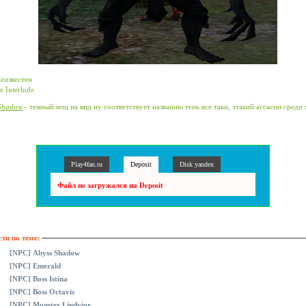
еизвестен
и:
Interlude
 Shadow
- темный нпц на вид ну соответствует названию тень все таки, этакий ассасин среди
Play4fan.ru
Deposit
Disk yandex
Файл не загружался на Deposit
ти по теме:
[NPC] Abyss Shadow
[NPC] Emerald
[NPC] Boss Istina
[NPC] Boss Octavis
[NPC] Monster Lindvior