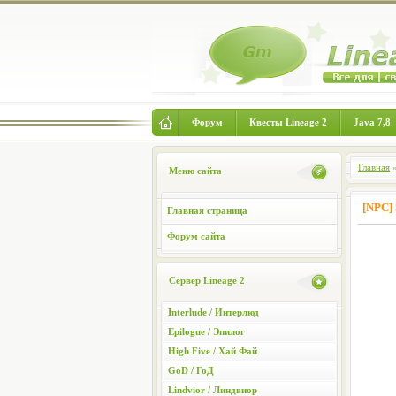
Форум
Квесты Lineage 2
Java 7,8
Главная
Меню сайта
[NPC]
Главная страница
Форум сайта
Сервер Lineage 2
Interlude / Интерлюд
Epilogue / Эпилог
High Five / Хай Фай
GoD / ГоД
Lindvior / Линдвиор