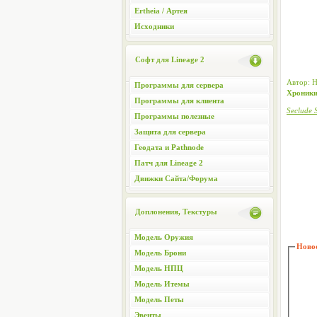
Ertheia / Артея
Исходники
Софт для Lineage 2
Автор: Н
Программы для сервера
Хроник
Программы для клиента
Seclude
Программы полезные
Защита для сервера
Геодата и Pathnode
Патч для Lineage 2
Движки Сайта/Форума
Доплонения, Текстуры
Модель Оружия
Новос
Модель Брони
Модель НПЦ
Модель Итемы
Модель Петы
Эвенты