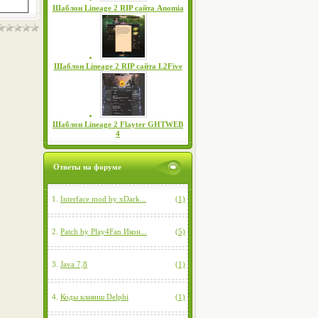
Шаблон Lineage 2 RIP сайта Anomia
Шаблон Lineage 2 RIP сайта L2Five
Шаблон Lineage 2 Flayter GHTWEB
4
Ответы на форуме
1.
Interface mod by xDark...
(1)
2.
Patch by Play4Fan Икон...
(5)
3.
Java 7,8
(1)
4.
Коды клавиш Delphi
(1)