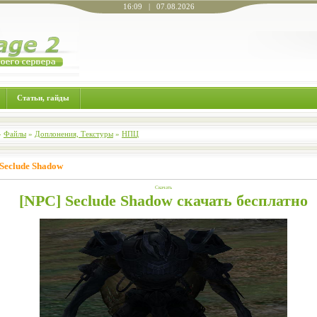
16:09 | 07.08.2026
Статьи, гайды
»
Файлы
»
Доплонения, Текстуры
»
НПЦ
 Seclude Shadow
Скачать
[NPC] Seclude Shadow скачать бесплатно