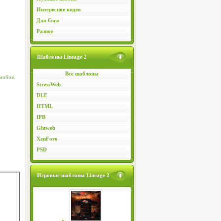
Интересное видео
Для Gma
Разное
Шаблоны Lineage 2
Все шаблоны
 мобов.
StressWeb
DLE
HTML
IPB
Ghtweb
XenForo
PSD
Игровые шаблоны Lineage 2