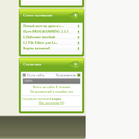
Самое скачивание
Новый патч на дроп и с...
Патч PROGRAMMING 2.5.5
L2Informer interlude
L2 File Editor для Li...
Карты катакомб
Статистика
Гости сайта
Пользователи
100%
Всего на сайте
1
человек
Пользователей в онлайне нет
Сегодня нас посетили
0 юзеров
Нас посетили (
0
)