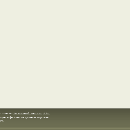
остинг от
Бесплатный хостинг
uCoz
ащиеся файлы на данном портале.
ra.