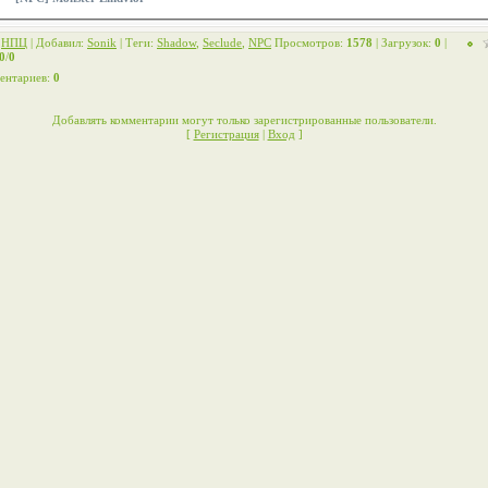
:
НПЦ
|
Добавил
:
Sonik
|
Теги
:
Shadow
,
Seclude
,
NPC
Просмотров
:
1578
|
Загрузок
:
0
|
0
/
0
ентариев
:
0
Добавлять комментарии могут только зарегистрированные пользователи.
[
Регистрация
|
Вход
]