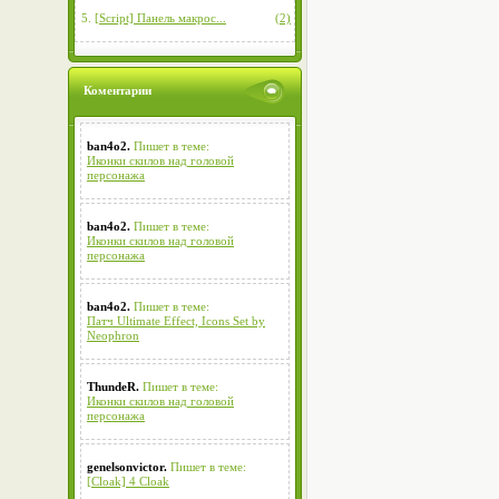
5.
[Script] Панель макрос...
(2)
Коментарии
ban4o2.
Пишет в теме:
Иконки скилов над головой
персонажа
ban4o2.
Пишет в теме:
Иконки скилов над головой
персонажа
ban4o2.
Пишет в теме:
Патч Ultimate Effect, Icons Set by
Neophron
ThundeR.
Пишет в теме:
Иконки скилов над головой
персонажа
genelsonvictor.
Пишет в теме:
[Cloak] 4 Cloak