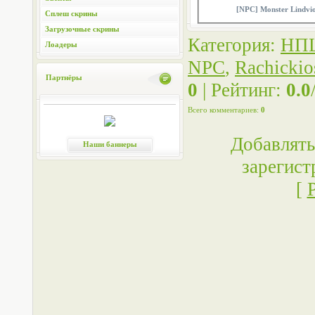
[NPC] Monster Lindvi
Сплеш скрины
Загрузочные скрины
Категория
:
НП
Лоадеры
NPC
,
Rachickio
Партнёры
0
|
Рейтинг
:
0.0
Всего комментариев
:
0
Добавлять
Наши баннеры
зарегист
[