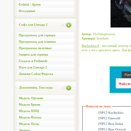
Ertheia / Артея
Исходники
Софт для Lineage 2
Автор:
TheVainglorious
Программы для сервера
Хроники:
Interlude
Программы для клиента
Rachickios A
- массивный монстр в
Программы полезные
тело у него красного цвета. Для ф
Защита для сервера
Геодата и Pathnode
Патч для Lineage 2
Движки Сайта/Форума
Play4
Файл не
Доплонения, Текстуры
Модель Оружия
Модель Брони
Новости по теме:
Модель НПЦ
[NPC] Rachickios
Модель Итемы
[NPC] Emerald
Модель Петы
[NPC] Boss Istina
[NPC] Boss Octavis
Эвенты