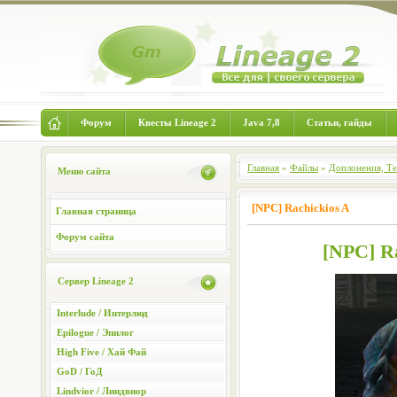
Форум
Квесты Lineage 2
Java 7,8
Статьи, гайды
Главная
»
Файлы
»
Доплонения, Т
Меню сайта
[NPC] Rachickios A
Главная страница
Форум сайта
[NPC] Ra
Сервер Lineage 2
Interlude / Интерлюд
Epilogue / Эпилог
High Five / Хай Фай
GoD / ГоД
Lindvior / Линдвиор