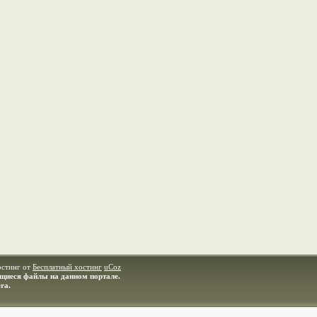
остинг от
Бесплатный хостинг
uCoz
ащиеся файлы на данном портале.
ra.