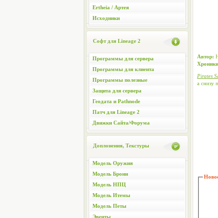
Ertheia / Артея
Исходники
Софт для Lineage 2
Автор:
Н
Программы для сервера
Хроники
Программы для клиента
Pirates S
Программы полезные
а снизу 
Защита для сервера
Геодата и Pathnode
Патч для Lineage 2
Движки Сайта/Форума
Доплонения, Текстуры
Модель Оружия
Модель Брони
Новос
Модель НПЦ
Модель Итемы
Модель Петы
Эвенты