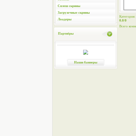
Сплеш скрины
Загрузочные скрины
Категория
Лоадеры
0.0
/
0
Всего комм
Партнёры
Наши баннеры