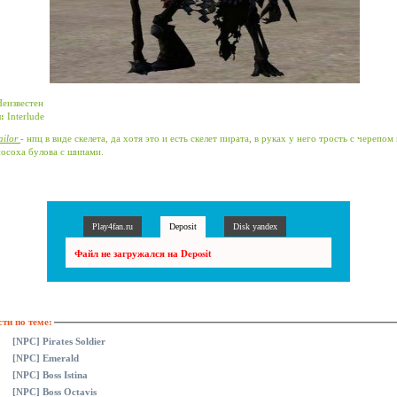
еизвестен
:
Interlude
ailor
- нпц в виде скелета, да хотя это и есть скелет пирата, в руках у него трость с черепом 
посоха булова с шипами.
Play4fan.ru
Deposit
Disk yandex
Файл не загружался на Deposit
ти по теме:
[NPC] Pirates Soldier
[NPC] Emerald
[NPC] Boss Istina
[NPC] Boss Octavis