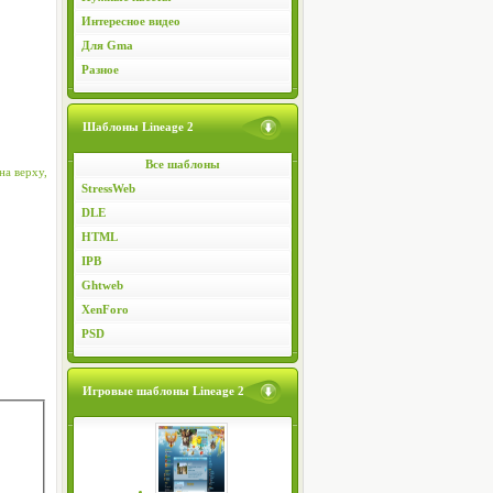
Интересное видео
Для Gma
Разное
Шаблоны Lineage 2
Все шаблоны
на верху,
StressWeb
DLE
HTML
IPB
Ghtweb
XenForo
PSD
Игровые шаблоны Lineage 2