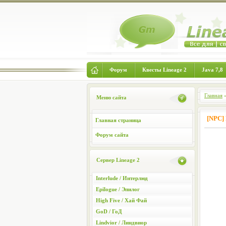
Форум
Квесты Lineage 2
Java 7,8
Главная
Меню сайта
[NPC] 
Главная страница
Форум сайта
Сервер Lineage 2
Interlude / Интерлюд
Epilogue / Эпилог
High Five / Хай Фай
GoD / ГоД
Lindvior / Линдвиор