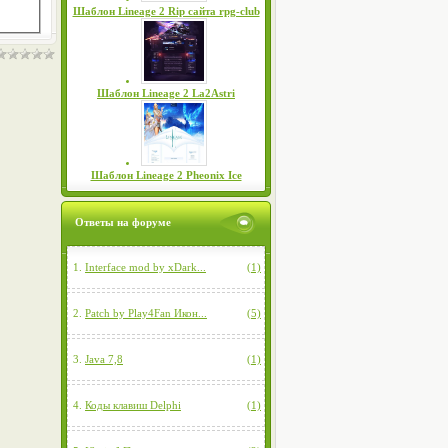
Шаблон Lineage 2 Rip сайта rpg-club
Шаблон Lineage 2 La2Astri
Шаблон Lineage 2 Pheonix Ice
Ответы на форуме
1.
Interface mod by xDark...
(1)
2.
Patch by Play4Fan Икон...
(5)
3.
Java 7,8
(1)
4.
Коды клавиш Delphi
(1)