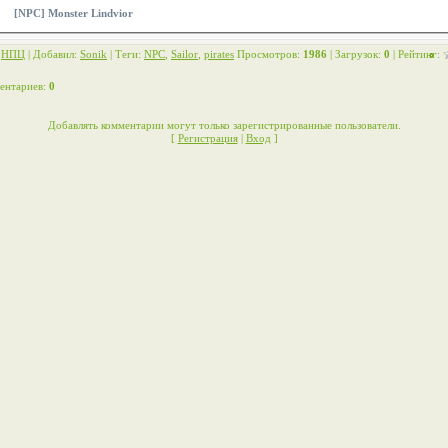
[NPC] Monster Lindvior
:
НПЦ
|
Добавил
:
Sonik
|
Теги
:
NPC
,
Sailor
,
pirates
Просмотров
:
1986
|
Загрузок
:
0
|
Рейтинг
:
ентариев
:
0
Добавлять комментарии могут только зарегистрированные пользователи.
[
Регистрация
|
Вход
]