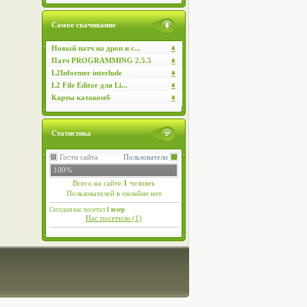
Самое скачивание
Новый патч на дроп и с...
Патч PROGRAMMING 2.5.5
L2Informer interlude
L2 File Editor для Li...
Карты катакомб
Статистика
Гости сайта
Пользователи
100%
Всего на сайте
1
человек
Пользователей в онлайне нет
Сегодня нас посетил
1 юзер
Нас посетили (
1
)