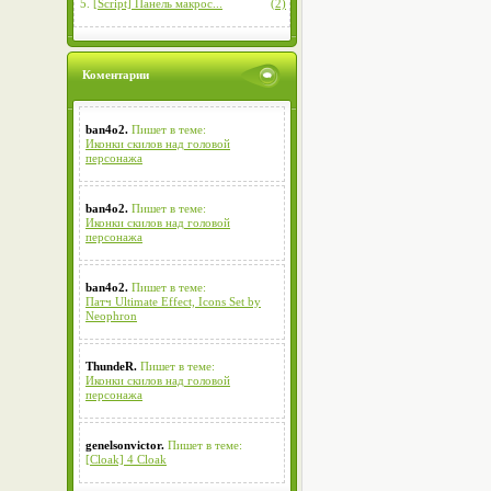
5.
[Script] Панель макрос...
(2)
Коментарии
ban4o2.
Пишет в теме:
Иконки скилов над головой
персонажа
ban4o2.
Пишет в теме:
Иконки скилов над головой
персонажа
ban4o2.
Пишет в теме:
Патч Ultimate Effect, Icons Set by
Neophron
ThundeR.
Пишет в теме:
Иконки скилов над головой
персонажа
genelsonvictor.
Пишет в теме:
[Cloak] 4 Cloak