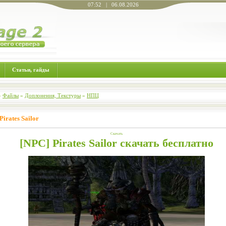
07:52 | 06.08.2026
Статьи, гайды
»
Файлы
»
Доплонения, Текстуры
»
НПЦ
Pirates Sailor
Скачать
[NPC] Pirates Sailor скачать бесплатно