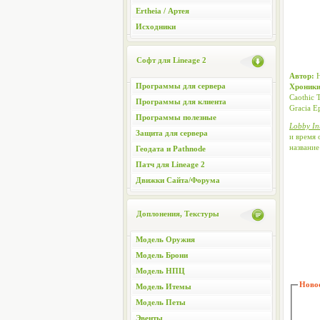
Ertheia / Артея
Исходники
Софт для Lineage 2
Автор:
Н
Программы для сервера
Хроники
Caothic 
Программы для клиента
Gracia E
Программы полезные
Lobby In
Защита для сервера
и время 
название
Геодата и Pathnode
Патч для Lineage 2
Движки Сайта/Форума
Доплонения, Текстуры
Модель Оружия
Модель Брони
Модель НПЦ
Новос
Модель Итемы
Модель Петы
Эвенты