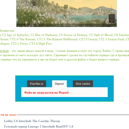
еизвестен
:
C2 Age of Splendor, C3 Rise of Darkness, C4 Scions of Desteny, C5 Oath of Blood, C6 Interlu
Throne, CT1.0 The Kamael, CT1.5 The Kamael Hellbound, CT2.0 Gracia, CT2.3 Gracia Final, C
pilogue, CT2.5 Freya, CT2.6 High Five.
terlude
- это экран ввода пароля в виде, схожая локация в игре это город Хейне. С право ви
от времени от него исходит луч света. Скриншот сделан на случайном сервере где я проверя
 сервера что на скриншоте у вас не будет оно в другом файле и будет вашего сервера.
Play4fan.ru
Deposit
Disk yandex
Файл не загружался на Deposit
ти по теме:
Lobby C6 Interlude The Caothic Throne
Готовый сервер Lineage 2 Interlude RunOFF 1.6