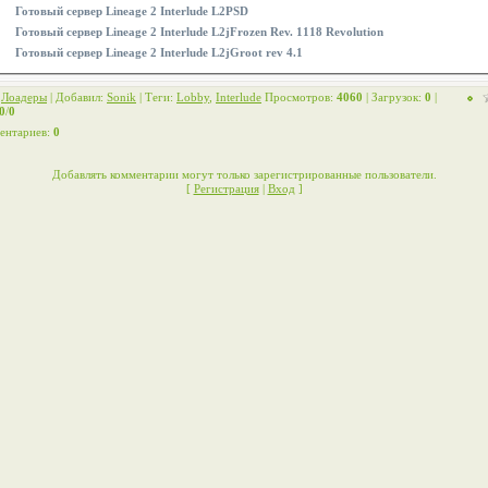
Готовый сервер Lineage 2 Interlude L2PSD
Готовый сервер Lineage 2 Interlude L2jFrozen Rev. 1118 Revolution
Готовый сервер Lineage 2 Interlude L2jGroot rev 4.1
:
Лоадеры
|
Добавил
:
Sonik
|
Теги
:
Lobby
,
Interlude
Просмотров
:
4060
|
Загрузок
:
0
|
0
/
0
ентариев
:
0
Добавлять комментарии могут только зарегистрированные пользователи.
[
Регистрация
|
Вход
]