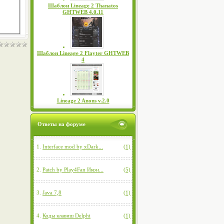
Шаблон Lineage 2 Thanatos
GHTWEB 4.0.11
Шаблон Lineage 2 Flayter GHTWEB
4
Lineage 2 Anons v.2.0
Ответы на форуме
1.
Interface mod by xDark...
(1)
2.
Patch by Play4Fan Икон...
(5)
3.
Java 7,8
(1)
4.
Коды клавиш Delphi
(1)