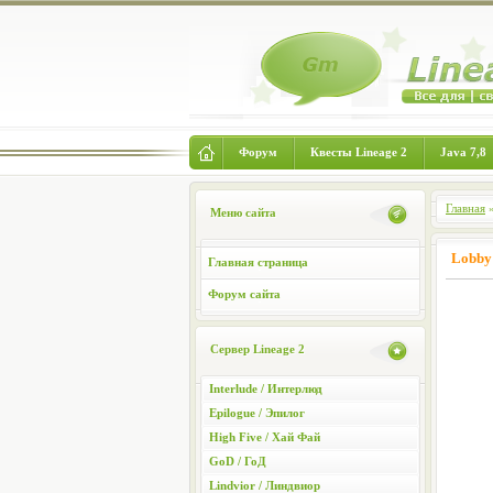
Форум
Квесты Lineage 2
Java 7,8
Главная
Меню сайта
Lobby 
Главная страница
Форум сайта
Сервер Lineage 2
Interlude / Интерлюд
Epilogue / Эпилог
High Five / Хай Фай
GoD / ГоД
Lindvior / Линдвиор