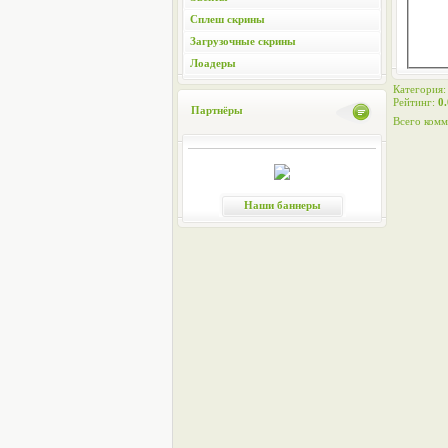
Сплеш скрины
Загрузочные скрины
Лоадеры
Категория
Рейтинг
:
0.
Партнёры
Всего комм
Наши баннеры