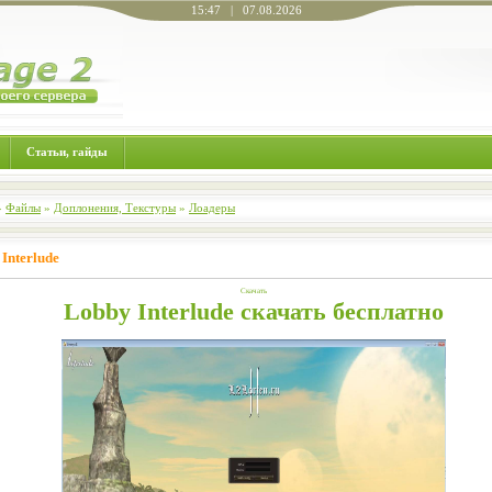
15:47 | 07.08.2026
Статьи, гайды
»
Файлы
»
Доплонения, Текстуры
»
Лоадеры
Interlude
Скачать
Lobby Interlude скачать бесплатно