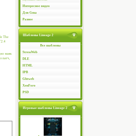
Интересное видео
Для Gma
Разное
Шаблоны Lineage 2
de The
T2.4
Все шаблоны
StressWeb
дно маяк
л патч,
DLE
HTML
IPB
Ghtweb
XenForo
PSD
Игровые шаблоны Lineage 2