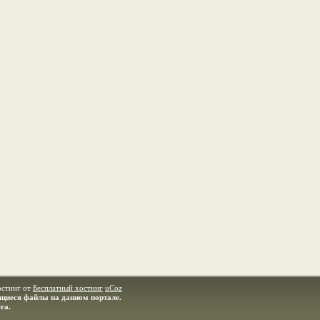
остинг от
Бесплатный хостинг
uCoz
ащиеся файлы на данном портале.
ra.