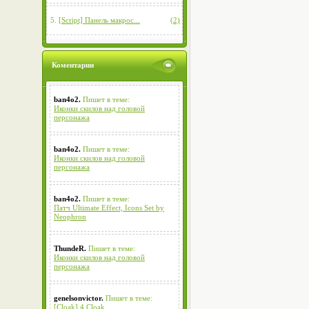
5.
[Script] Панель макрос...
(2)
Коментарии
ban4o2.
Пишет в теме:
Иконки скилов над головой
персонажа
ban4o2.
Пишет в теме:
Иконки скилов над головой
персонажа
ban4o2.
Пишет в теме:
Патч Ultimate Effect, Icons Set by
Neophron
ThundeR.
Пишет в теме:
Иконки скилов над головой
персонажа
genelsonvictor.
Пишет в теме:
[Cloak] 4 Cloak