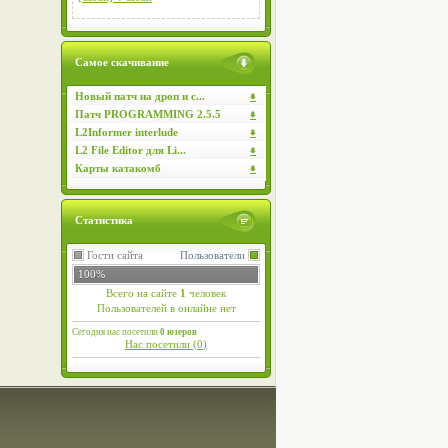
Самое скачивание
Новый патч на дроп и с...
Патч PROGRAMMING 2.5.5
L2Informer interlude
L2 File Editor для Li...
Карты катакомб
Статистика
Гости сайта
Пользователи
100%
Всего на сайте
1
человек
Пользователей в онлайне нет
Сегодня нас посетили
0 юзеров
Нас посетили (
0
)