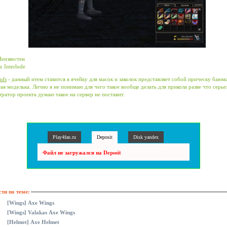
еизвестен
:
Interlude
ads
- данный итем ставится в ячейку для масок и заколок представляет собой прическу баюма
ая моделька. Лично я не понимаю для чего такое вообще делать для прикола разве что серь
ратор проекта думаю такое на сервер не поставит.
Play4fan.ru
Deposit
Disk yandex
Файл не загружался на Deposit
ти по теме:
[Wings] Axe Wings
[Wings] Valakas Axe Wings
[Helmet] Axe Helmet