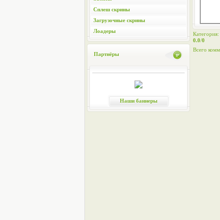
Сплеш скрины
Загрузочные скрины
Лоадеры
Категория
0.0
/
0
Всего комм
Партнёры
Наши баннеры