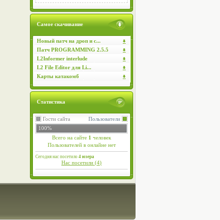
Самое скачивание
Новый патч на дроп и с...
Патч PROGRAMMING 2.5.5
L2Informer interlude
L2 File Editor для Li...
Карты катакомб
Статистика
Гости сайта
Пользователи
100%
Всего на сайте
1
человек
Пользователей в онлайне нет
Сегодня нас посетило
4 юзера
Нас посетили (
4
)