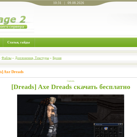
10:31 | 09.08.2026
Статьи, гайды
»
Файлы
»
Доплонения, Текстуры
»
Броня
s] Axe Dreads
Скачать
[Dreads] Axe Dreads скачать бесплатно