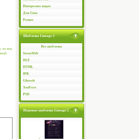
Интересное видео
Для Gma
Разное
Шаблоны Lineage 2
Все шаблоны
, на вид
езный
StressWeb
DLE
HTML
IPB
Ghtweb
XenForo
PSD
Игровые шаблоны Lineage 2