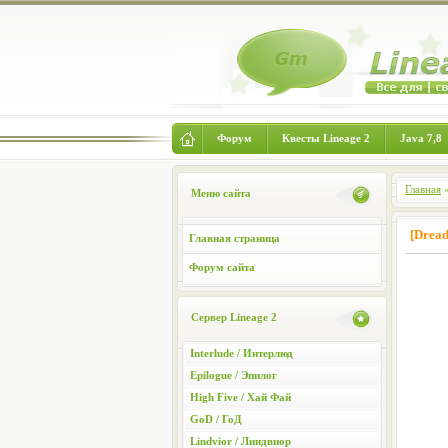
Форум
Квесты Lineage 2
Java 7,8
Главная
Меню сайта
[Dread
Главная страница
Форум сайта
Сервер Lineage 2
Interlude / Интерлюд
Epilogue / Эпилог
High Five / Хай Фай
GoD / ГоД
Lindvior / Линдвиор