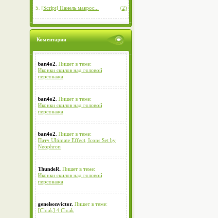
5.
[Script] Панель макрос...
(2)
Коментарии
ban4o2.
Пишет в теме:
Иконки скилов над головой
персонажа
ban4o2.
Пишет в теме:
Иконки скилов над головой
персонажа
ban4o2.
Пишет в теме:
Патч Ultimate Effect, Icons Set by
Neophron
ThundeR.
Пишет в теме:
Иконки скилов над головой
персонажа
genelsonvictor.
Пишет в теме:
[Cloak] 4 Cloak