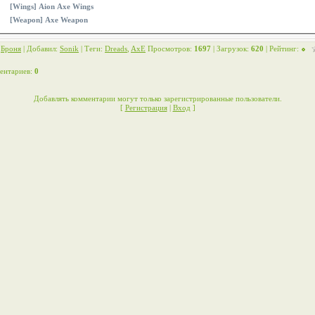
[Wings] Aion Axe Wings
[Weapon] Axe Weapon
:
Броня
|
Добавил
:
Sonik
|
Теги
:
Dreads
,
AxE
Просмотров
:
1697
|
Загрузок
:
620
|
Рейтинг
:
ентариев
:
0
Добавлять комментарии могут только зарегистрированные пользователи.
[
Регистрация
|
Вход
]