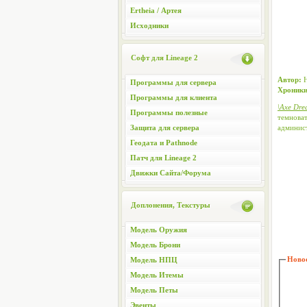
Ertheia / Артея
Исходники
Софт для Lineage 2
Автор:
Н
Программы для сервера
Хроники
Программы для клиента
\Axe Dre
Программы полезные
темноват
Защита для сервера
админист
Геодата и Pathnode
Патч для Lineage 2
Движки Сайта/Форума
Доплонения, Текстуры
Модель Оружия
Модель Брони
Новос
Модель НПЦ
Модель Итемы
Модель Петы
Эвенты