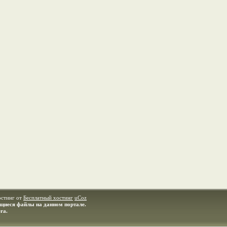
остинг от
Бесплатный хостинг
uCoz
ащиеся файлы на данном портале.
ra.