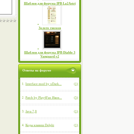
Шаблон для форума IPB La2Astri
Золото гномов
Шаблон для форума IPB Diablo 3
Vanguard v2
Ответы на форуме
1.
Interface mod by xDark...
(1)
2.
Patch by Play4Fan Икон...
(5)
3.
Java 7,8
(1)
4.
Коды клавиш Delphi
(1)