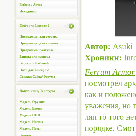
Ertheia / Артея
Исходники
Софт для Lineage 2
Программы для сервера
Программы для клиента
Автор:
Asuki
Программы полезные
Хроники:
Int
Защита для сервера
Геодата и Pathnode
Ferrum Armor
Патч для Lineage 2
Движки Сайта/Форума
посмотрел арх
Доплонения, Текстуры
как и положен
Модель Оружия
уважения, но 
Модель Брони
ляп то того нет
Модель НПЦ
Модель Итемы
порядке. Смот
Модель Петы
Эвенты