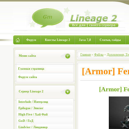
Форум
Квесты Lineage 2
Java 7,8
Статьи, гайды
Главная
»
Файлы
»
Доплонения, Т
Меню сайта
[Armor] F
Главная страница
Форум сайта
[Armor] F
Сервер Lineage 2
Interlude / Интерлюд
Epilogue / Эпилог
High Five / Хай Фай
GoD / ГоД
Lindvior / Линдвиор