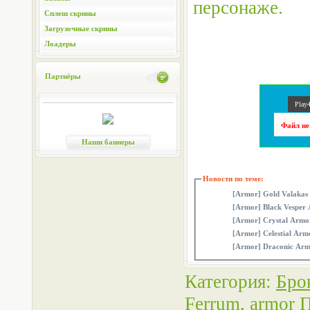
персонаже.
Сплеш скрины
Загрузочные скрины
Лоадеры
Партнёры
Play4
Файл не
Наши баннеры
Новости по теме:
[Armor] Gold Valakas
[Armor] Black Vesper
[Armor] Crystal Armo
[Armor] Celestial Armo
[Armor] Draconic Arm
Категория
:
Бро
Ferrum
,
armor
П